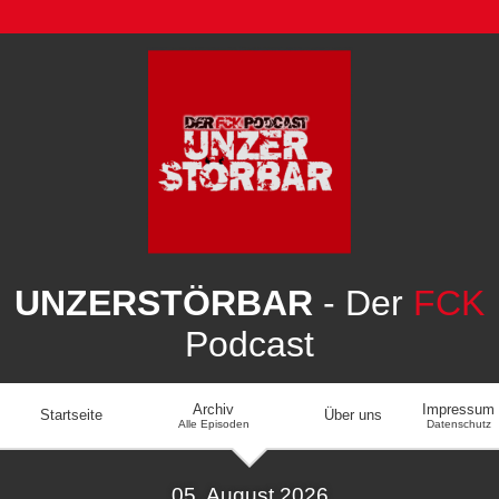
UNZERSTÖRBAR
- Der
FCK
Podcast
Archiv
Impressum
Startseite
Über uns
Alle Episoden
Datenschutz
05. August 2026