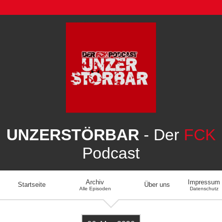
UNZERSTÖRBAR
- Der
FCK
Podcast
Archiv
Impressum
Startseite
Über uns
Alle Episoden
Datenschutz