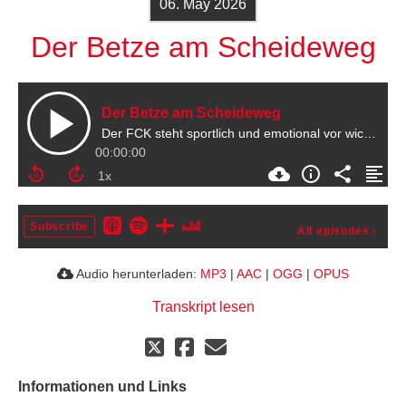
06. May 2026
Der Betze am Scheideweg
Der Betze am Scheideweg
Der FCK steht sportlich und emotional vor wichtigen Entscheidungen
00:00:00
Subscribe
All episodes
›
Audio herunterladen:
MP3
|
AAC
|
OGG
|
OPUS
Transkript lesen
Informationen und Links