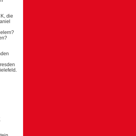
en
K, die
aniel
elern?
en?
nden
Dresden
elefeld.
K
tein