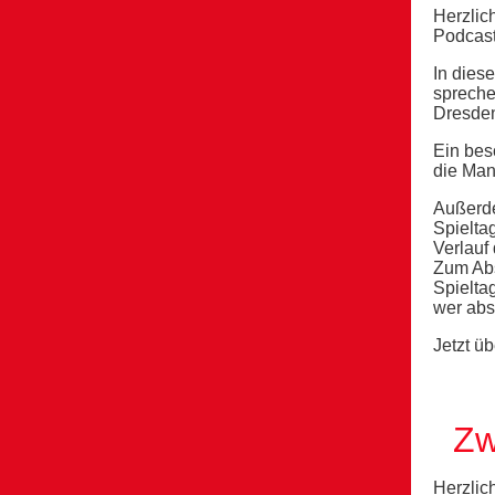
Herzlic
Podcast
In dies
spreche
Dresde
Ein bes
die Man
Außerde
Spielta
Verlauf
Zum Abs
Spielta
wer abs
Jetzt ü
Zw
Herzlic