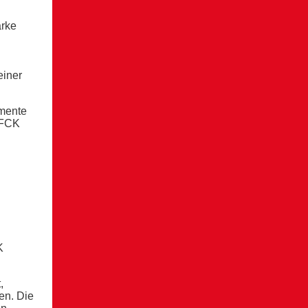
arke
einer
omente
 FCK
K
,
en. Die