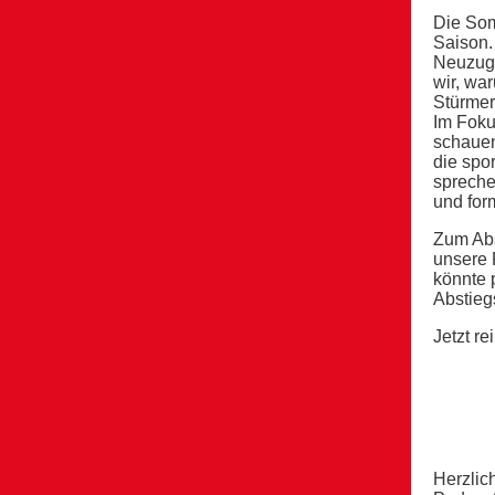
Die Som
Saison.
Neuzugä
wir, wa
Stürmer
Im Foku
schauen
die spo
sprechen
und for
Zum Abs
unsere 
könnte 
Abstieg
Jetzt r
Herzlic