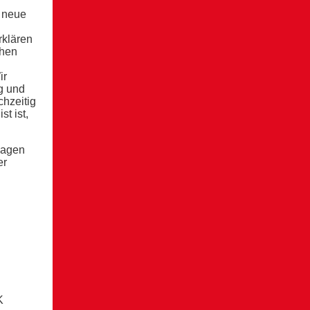
e neue
rklären
chen
ir
g und
chzeitig
t ist,
wagen
er
K