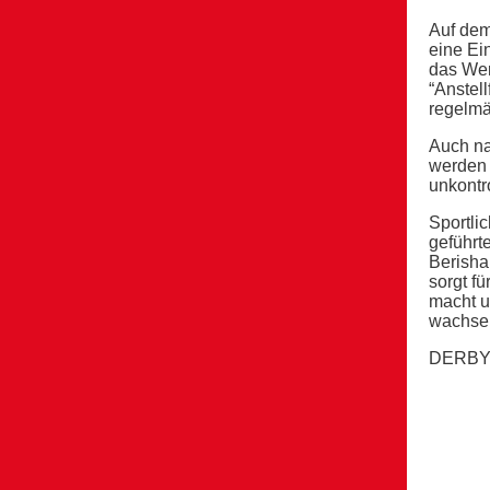
Auf dem
eine Ei
das Wer
“Anstel
regelm
Auch na
werden 
unkontro
Sportli
geführt
Berisha
sorgt fü
macht u
wachsen
DERBY