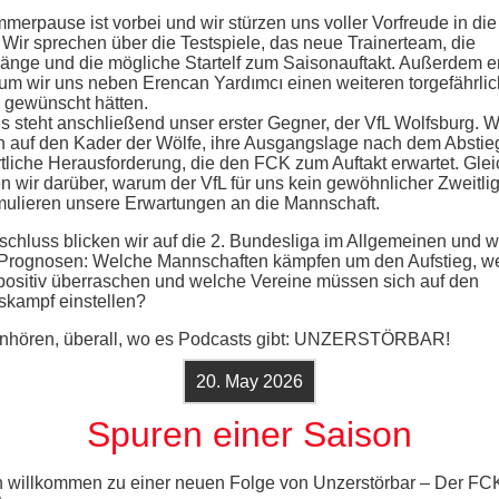
merpause ist vorbei und wir stürzen uns voller Vorfreude in di
 Wir sprechen über die Testspiele, das neue Trainerteam, die
nge und die mögliche Startelf zum Saisonauftakt. Außerdem e
rum wir uns neben Erencan Yardımcı einen weiteren torgefährli
 gewünscht hätten.
s steht anschließend unser erster Gegner, der VfL Wolfsburg. W
 auf den Kader der Wölfe, ihre Ausgangslage nach dem Abstie
rtliche Herausforderung, die den FCK zum Auftakt erwartet. Glei
 wir darüber, warum der VfL für uns kein gewöhnlicher Zweitligis
mulieren unsere Erwartungen an die Mannschaft.
chluss blicken wir auf die 2. Bundesliga im Allgemeinen und 
Prognosen: Welche Mannschaften kämpfen um den Aufstieg, w
positiv überraschen und welche Vereine müssen sich auf den
skampf einstellen?
einhören, überall, wo es Podcasts gibt: UNZERSTÖRBAR!
20. May 2026
Spuren einer Saison
h willkommen zu einer neuen Folge von Unzerstörbar – Der FC