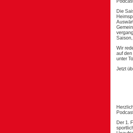
Podcast
Die Sai
Heimspi
Auswärt
Gemeins
vergang
Saison,
Wir red
auf den
unter T
Jetzt ü
Herzlic
Podcast
Der 1. 
sportli