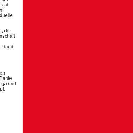
neut
en
duelle
, der
nnschaft
Zustand
gen
Partie
liga und
pf.