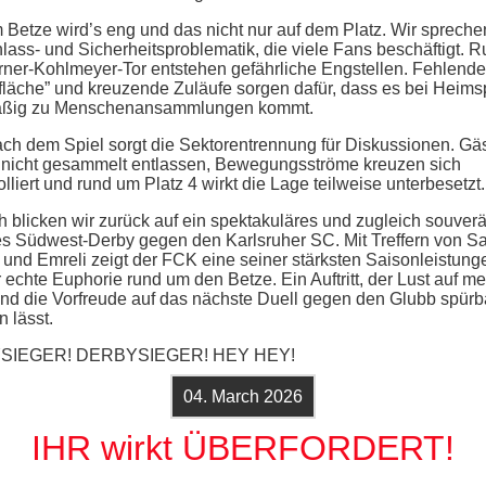
 Betze wird’s eng und das nicht nur auf dem Platz. Wir spreche
nlass- und Sicherheitsproblematik, die viele Fans beschäftigt. 
ner-Kohlmeyer-Tor entstehen gefährliche Engstellen. Fehlende
lfläche” und kreuzende Zuläufe sorgen dafür, dass es bei Heims
äßig zu Menschenansammlungen kommt.
ch dem Spiel sorgt die Sektorentrennung für Diskussionen. Gä
nicht gesammelt entlassen, Bewegungsströme kreuzen sich
lliert und rund um Platz 4 wirkt die Lage teilweise unterbesetzt.
ch blicken wir zurück auf ein spektakuläres und zugleich souver
es Südwest-Derby gegen den Karlsruher SC. Mit Treffern von Sa
 und Emreli zeigt der FCK eine seiner stärksten Saisonleistun
r echte Euphorie rund um den Betze. Ein Auftritt, der Lust auf m
nd die Vorfreude auf das nächste Duell gegen den Glubb spürb
 lässt.
SIEGER! DERBYSIEGER! HEY HEY!
04. March 2026
IHR wirkt ÜBERFORDERT!