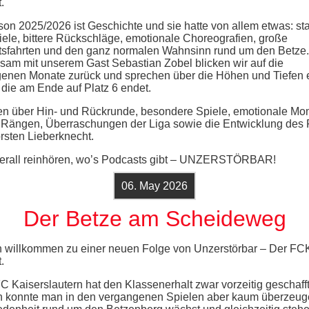
.
son 2025/2026 ist Geschichte und sie hatte von allem etwas: st
ele, bittere Rückschläge, emotionale Choreografien, große
sfahrten und den ganz normalen Wahnsinn rund um den Betze.
am mit unserem Gast Sebastian Zobel blicken wir auf die
enen Monate zurück und sprechen über die Höhen und Tiefen 
 die am Ende auf Platz 6 endet.
en über Hin- und Rückrunde, besondere Spiele, emotionale M
 Rängen, Überraschungen der Liga sowie die Entwicklung des
orsten Lieberknecht.
berall reinhören, wo’s Podcasts gibt – UNZERSTÖRBAR!
06. May 2026
Der Betze am Scheideweg
h willkommen zu einer neuen Folge von Unzerstörbar – Der FC
.
FC Kaiserslautern hat den Klassenerhalt zwar vorzeitig geschafft
ch konnte man in den vergangenen Spielen aber kaum überzeug