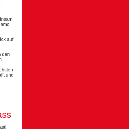
K
einsam
ynamo
ick auf
n den
n
ächsten
fft und
ass
st!