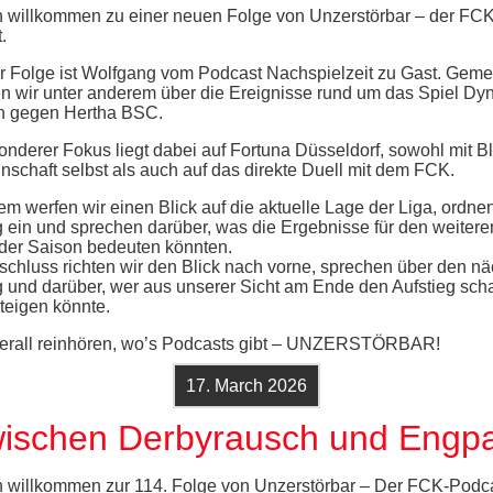
h willkommen zu einer neuen Folge von Unzerstörbar – der FC
.
er Folge ist Wolfgang vom Podcast Nachspielzeit zu Gast. Gem
n wir unter anderem über die Ereignisse rund um das Spiel D
n gegen Hertha BSC.
onderer Fokus liegt dabei auf Fortuna Düsseldorf, sowohl mit Bl
nschaft selbst als auch auf das direkte Duell mit dem FCK.
m werfen wir einen Blick auf die aktuelle Lage der Liga, ordne
g ein und sprechen darüber, was die Ergebnisse für den weitere
 der Saison bedeuten könnten.
chluss richten wir den Blick nach vorne, sprechen über den n
g und darüber, wer aus unserer Sicht am Ende den Aufstieg scha
teigen könnte.
berall reinhören, wo’s Podcasts gibt – UNZERSTÖRBAR!
17. March 2026
ischen Derbyrausch und Engp
h willkommen zur 114. Folge von Unzerstörbar – Der FCK-Podca