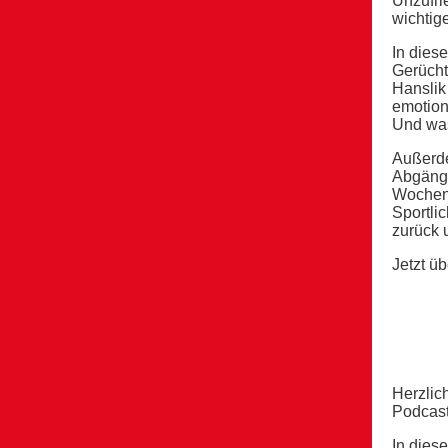
Unzufri
wichtig
In dies
Gerücht
Hanslik
emotion
Und was
Außerde
Abgäng
Wochen 
Sportli
zurück 
Jetzt ü
Herzlic
Podcast
In dies