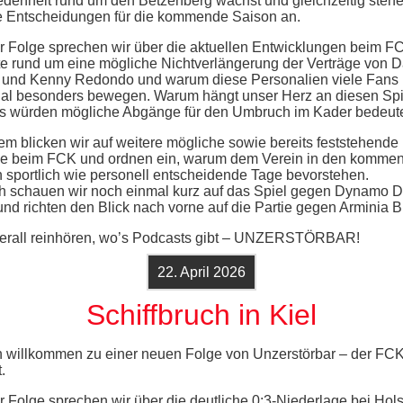
edenheit rund um den Betzenberg wächst und gleichzeitig steh
e Entscheidungen für die kommende Saison an.
er Folge sprechen wir über die aktuellen Entwicklungen beim FC
e rund um eine mögliche Nichtverlängerung der Verträge von D
 und Kenny Redondo und warum diese Personalien viele Fans
al besonders bewegen. Warum hängt unser Herz an diesen Spi
 würden mögliche Abgänge für den Umbruch im Kader bedeut
m blicken wir auf weitere mögliche sowie bereits feststehende
e beim FCK und ordnen ein, warum dem Verein in den komme
sportlich wie personell entscheidende Tage bevorstehen.
ch schauen wir noch einmal kurz auf das Spiel gegen Dynamo 
und richten den Blick nach vorne auf die Partie gegen Arminia Bi
berall reinhören, wo’s Podcasts gibt – UNZERSTÖRBAR!
22. April 2026
Schiffbruch in Kiel
h willkommen zu einer neuen Folge von Unzerstörbar – der FC
.
er Folge sprechen wir über die deutliche 0:3-Niederlage bei Hols