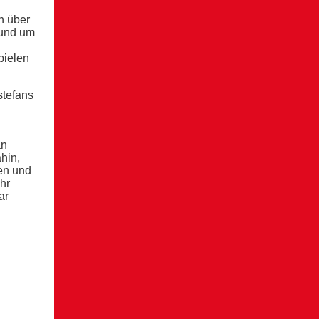
n über
Rund um
pielen
stefans
än
hin,
gen und
ehr
ar