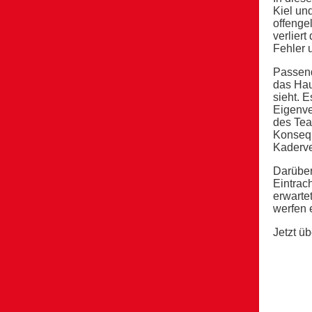
Kiel un
offenge
verlier
Fehler u
Passend
das Hau
sieht. 
Eigenve
des Tea
Konsequ
Kaderve
Darüber
Eintrac
erwarte
werfen 
Jetzt ü