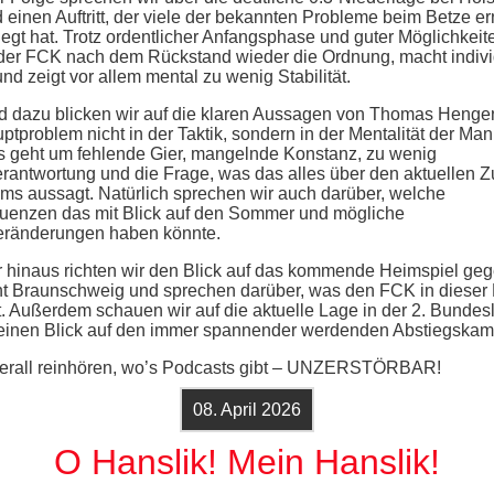
d einen Auftritt, der viele der bekannten Probleme beim Betze er
legt hat. Trotz ordentlicher Anfangsphase und guter Möglichkeit
t der FCK nach dem Rückstand wieder die Ordnung, macht indivi
nd zeigt vor allem mental zu wenig Stabilität.
 dazu blicken wir auf die klaren Aussagen von Thomas Hengen
ptproblem nicht in der Taktik, sondern in der Mentalität der Ma
Es geht um fehlende Gier, mangelnde Konstanz, zu wenig
rantwortung und die Frage, was das alles über den aktuellen 
ms aussagt. Natürlich sprechen wir auch darüber, welche
enzen das mit Blick auf den Sommer und mögliche
ränderungen haben könnte.
 hinaus richten wir den Blick auf das kommende Heimspiel ge
ht Braunschweig und sprechen darüber, was den FCK in dieser 
t. Außerdem schauen wir auf die aktuelle Lage in der 2. Bundes
einen Blick auf den immer spannender werdenden Abstiegskam
berall reinhören, wo’s Podcasts gibt – UNZERSTÖRBAR!
08. April 2026
O Hanslik! Mein Hanslik!