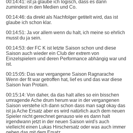
00:14:41: ist ja glaube ich logisch, dass es dann
zumindest in den Medien und Co.
00:14:46: da direkt als Nachfolger getitelt wird, das ist
glaube ich schon klar.
00:14:51: Ja vor allem wenn du halt, ich meine so ehrlich
musst du ja sein.
00:14:53: der FC K ist letzte Saison schon und diese
Saison auch wieder ein Club der extrem von
Einzelspielern und deren Performance abhängig war und
ist.
00:15:05: Das war vergangene Saison Ragnarache
Wenn der fit war getroffen hat, lief es und das war diese
Saison Ivan Protain.
00:15:14: Von daher, da das halt alles so ein bisschen
umragende Ache drum herum war in der vergangenen
Saison verstehe ich dann schon dass man sagt okay das
ist ja Ache Ersatz aber es wird natürlich auch dem neuen
Spieler nicht gerechnet genauso wie es dann halt
irgendwann jetzt in der neuen Saison wird's auch
vielleicht einen Lukas Hirschersatz oder was auch immer
geben das mit dem Ersatz.