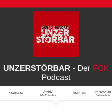
UNZERSTÖRBAR
- Der
FCK
Podcast
Archiv
Impressum
Startseite
Über uns
Alle Episoden
Datenschutz