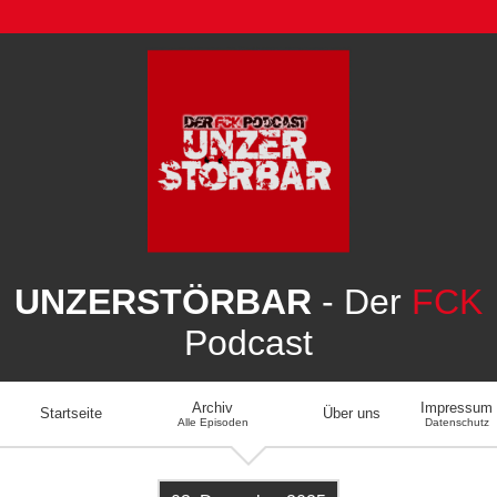
UNZERSTÖRBAR
- Der
FCK
Podcast
Archiv
Impressum
Startseite
Über uns
Alle Episoden
Datenschutz