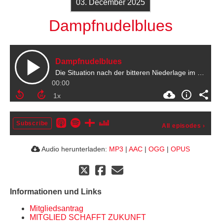
03. December 2025
Dampfnudelblues
Dampfnudelblues
Die Situation nach der bitteren Niederlage im Pokal gegen Hertha BSC
00:00
Subscribe
All episodes
›
Audio herunterladen:
MP3
|
AAC
|
OGG
|
OPUS
Informationen und Links
Mitgliedsantrag
MITGLIED SCHAFFT ZUKUNFT