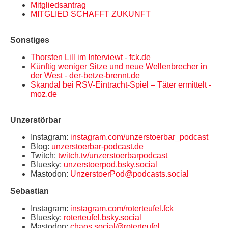
Mitgliedsantrag
MITGLIED SCHAFFT ZUKUNFT
Sonstiges
Thorsten Lill im Interviewt - fck.de
Künftig weniger Sitze und neue Wellenbrecher in
der West - der-betze-brennt.de
Skandal bei RSV-Eintracht-Spiel – Täter ermittelt -
moz.de
Unzerstörbar
Instagram:
instagram.com/unzerstoerbar_podcast
Blog:
unzerstoerbar-podcast.de
Twitch:
twitch.tv/unzerstoerbarpodcast
Bluesky:
unzerstoerpod.bsky.social
Mastodon:
UnzerstoerPod@podcasts.social
Sebastian
Instagram:
instagram.com/roterteufel.fck
Bluesky:
roterteufel.bsky.social
Mastodon:
chaos.social@roterteufel