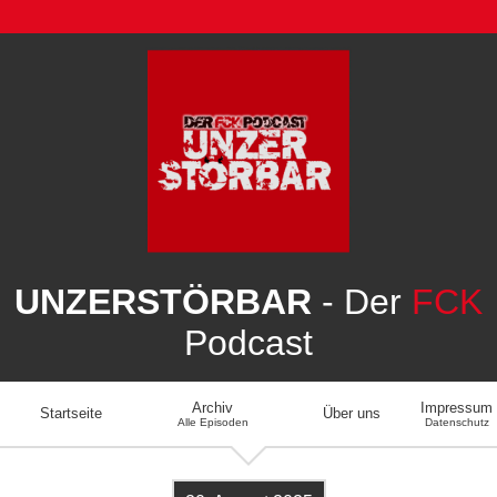
UNZERSTÖRBAR
- Der
FCK
Podcast
Archiv
Impressum
Startseite
Über uns
Alle Episoden
Datenschutz