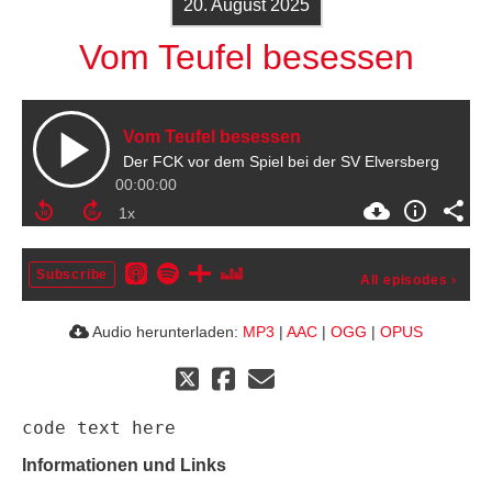
20. August 2025
Vom Teufel besessen
Vom Teufel besessen
Der FCK vor dem Spiel bei der SV Elversberg
00:00:00
Subscribe
All episodes
›
Audio herunterladen:
MP3
|
AAC
|
OGG
|
OPUS
Informationen und Links