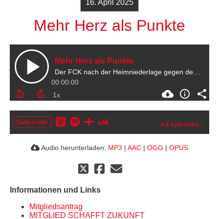
16. April 2025
Mehr Herz als Punkte
Mehr Herz als Punkte
Der FCK nach der Heimniederlage gegen den Glubb
00:00:00
Subscribe
All episodes
›
Audio herunterladen:
MP3
|
AAC
|
OGG
|
OPUS
Informationen und Links
Mitgliedsantrag
MITGLIED SCHAFFT ZUKUNFT