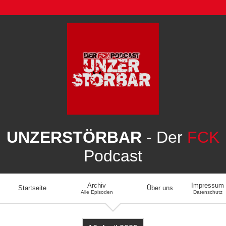
UNZERSTÖRBAR
- Der
FCK
Podcast
Archiv
Impressum
Startseite
Über uns
Alle Episoden
Datenschutz